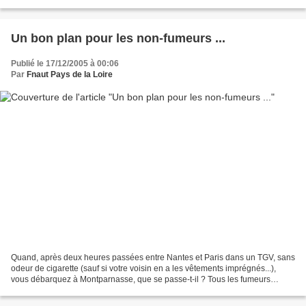
peuvent parfois ... conduire...
Un bon plan pour les non-fumeurs ...
Publié le 17/12/2005 à 00:06
Par
Fnaut Pays de la Loire
Quand, après deux heures passées entre Nantes et Paris dans un TGV, sans
odeur de cigarette (sauf si votre voisin en a les vêtements imprégnés...),
vous débarquez à Montparnasse, que se passe-t-il ? Tous les fumeurs
allument leur clope sur le quai, dans...