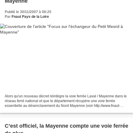
Mayenne
Publié le 30/11/2007 à 08:25
Par
Fnaut Pays de la Loire
Alors qu'un nouveau décret réintégre la voie ferrée Laval / Mayenne dans le
réseau ferré national et que le département récupére une voie ferrée
essentielle au désenclavement du Nord Mayenne (voir http://www.fnaut-
paysdelaloire.org/article-14107180.html...
C’est officiel, la Mayenne compte une voie ferrée