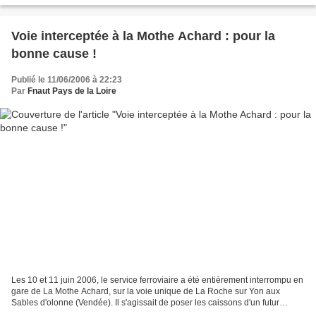
Voie interceptée à la Mothe Achard : pour la
bonne cause !
Publié le 11/06/2006 à 22:23
Par
Fnaut Pays de la Loire
Les 10 et 11 juin 2006, le service ferroviaire a été entièrement interrompu en
gare de La Mothe Achard, sur la voie unique de La Roche sur Yon aux
Sables d'olonne (Vendée). Il s'agissait de poser les caissons d'un futur
souterrain piéton qui évitera aux...