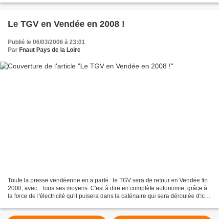
Le TGV en Vendée en 2008 !
Publié le 06/03/2006 à 23:01
Par
Fnaut Pays de la Loire
Toute la presse vendéenne en a parlé : le TGV sera de retour en Vendée fin
2008, avec... tous ses moyens. C'est à dire en complète autonomie, grâce à
la force de l'électricité qu'il puisera dans la caténaire qui sera déroulée d'ici
là de Nantes au Sables...