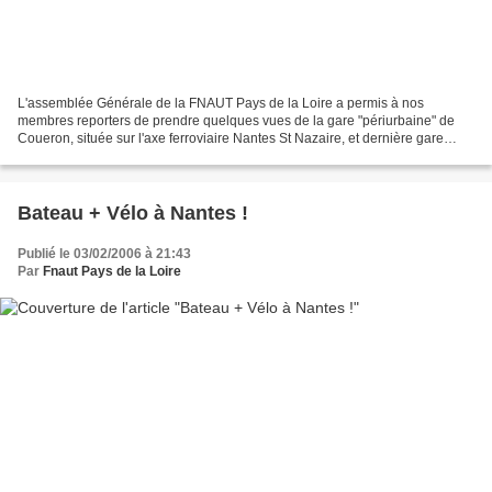
L'assemblée Générale de la FNAUT Pays de la Loire a permis à nos
membres reporters de prendre quelques vues de la gare "périurbaine" de
Coueron, située sur l'axe ferroviaire Nantes St Nazaire, et dernière gare
incluse dans le périmètre des transports...
Bateau + Vélo à Nantes !
Publié le 03/02/2006 à 21:43
Par
Fnaut Pays de la Loire