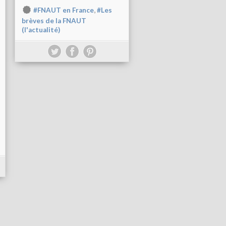
,
#FNAUT en France
#Les
brèves de la FNAUT
(l'actualité)