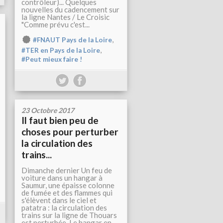
contrôleur)... Quelques
nouvelles du cadencement sur
la ligne Nantes / Le Croisic
"Comme prévu c'est...
,
#FNAUT Pays de la Loire
,
#TER en Pays de la Loire
#Peut mieux faire !
23 Octobre 2017
Il faut bien peu de
choses pour perturber
la circulation des
trains...
Dimanche dernier Un feu de
voiture dans un hangar à
Saumur, une épaisse colonne
de fumée et des flammes qui
s'élèvent dans le ciel et
patatra : la circulation des
trains sur la ligne de Thouars
est perturbée. Le hangar en