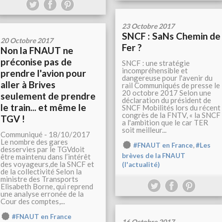
23 Octobre 2017
SNCF : SaNs Chemin de
20 Octobre 2017
Fer ?
Non la FNAUT ne
préconise pas de
SNCF : une stratégie
incompréhensible et
prendre l'avion pour
dangereuse pour l'avenir du
aller à Brives
rail Communiqués de presse le
20 octobre 2017 Selon une
seulement de prendre
déclaration du président de
le train... et même le
SNCF Mobilités lors du récent
congrès de la FNTV, « la SNCF
TGV !
a l'ambition que le car TER
soit meilleur...
Communiqué - 18/10/2017
Le nombre des gares
,
#FNAUT en France
#Les
desservies par le TGVdoit
brèves de la FNAUT
être maintenu dans l’intérêt
des voyageurs,de la SNCF et
(l'actualité)
de la collectivité Selon la
ministre des Transports
Elisabeth Borne, qui reprend
une analyse erronée de la
Cour des comptes,...
#FNAUT en France
16 Octobre 2017