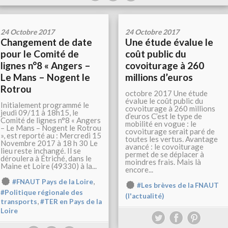
24 Octobre 2017
24 Octobre 2017
Changement de date
Une étude évalue le
pour le Comité de
coût public du
lignes n°8 « Angers –
covoiturage à 260
Le Mans – Nogent le
millions d’euros
Rotrou
octobre 2017 Une étude
évalue le coût public du
Initialement programmé le
covoiturage à 260 millions
jeudi 09/11 à 18h15, le
d’euros C’est le type de
Comité de lignes n°8 « Angers
mobilité en vogue : le
– Le Mans – Nogent le Rotrou
covoiturage serait paré de
», est reporté au : Mercredi 15
toutes les vertus. Avantage
Novembre 2017 à 18 h 30 Le
avancé : le covoiturage
lieu reste inchangé. Il se
permet de se déplacer à
déroulera à Étriché, dans le
moindres frais. Mais là
Maine et Loire (49330) à la...
encore...
,
#FNAUT Pays de la Loire
#Les brèves de la FNAUT
#Politique régionale des
(l'actualité)
,
transports
#TER en Pays de la
Loire