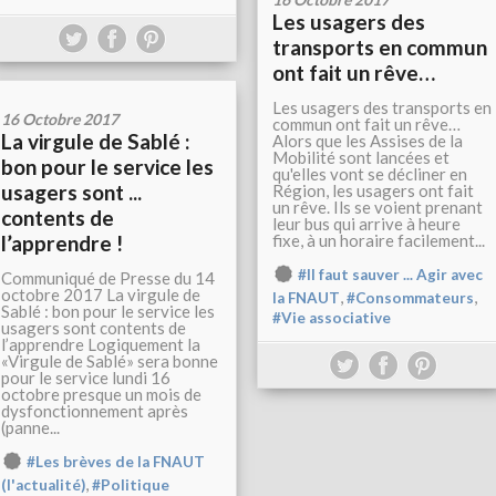
Les usagers des
transports en commun
ont fait un rêve…
Les usagers des transports en
16 Octobre 2017
commun ont fait un rêve…
La virgule de Sablé :
Alors que les Assises de la
Mobilité sont lancées et
bon pour le service les
qu'elles vont se décliner en
usagers sont ...
Région, les usagers ont fait
un rêve. Ils se voient prenant
contents de
leur bus qui arrive à heure
l’apprendre !
fixe, à un horaire facilement...
#Il faut sauver ... Agir avec
Communiqué de Presse du 14
octobre 2017 La virgule de
,
,
la FNAUT
#Consommateurs
Sablé : bon pour le service les
#Vie associative
usagers sont contents de
l’apprendre Logiquement la
«Virgule de Sablé» sera bonne
pour le service lundi 16
octobre presque un mois de
dysfonctionnement après
(panne...
#Les brèves de la FNAUT
,
(l'actualité)
#Politique