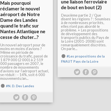
une liaison ferroviaire
Mais pourquoi
de bout en bout (2)
réclamer le nouvel
aéroport de Notre
Deuxième partie 2 / Que
disent les régions ? : Soumises
Dame des Landes
à de nombreuses priorités,
quand le trafic sur
elles n’ont pas abordé le
problème. + Les propositions
Nantes Atlantique ne
de développement des
cesse de chuter...?
transports publics du Pays de
la Loire (2001-2008) sont
Un nouvel aéroport pour de
remarquablement discrètes.
moins en moins d’avions ?
On parle...
Même en période de
croissance du trafic, passé de
#Les propositions de la
1 879 000 (2 000) à 2 519
FNAUT Pays de la Loire
000 passagers en 2007, le
nombre de mouvements
d’avions sur l’aéroport actuel,
se réduit : - 14%, soit 6 000
mouvements/an...
#N. D. Des Landes