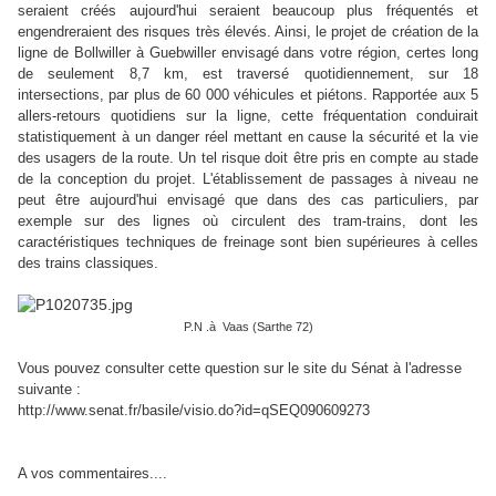
seraient créés aujourd'hui seraient beaucoup plus fréquentés et
engendreraient des risques très élevés. Ainsi, le projet de création de la
ligne de Bollwiller à Guebwiller envisagé dans votre région, certes long
de seulement 8,7 km, est traversé quotidiennement, sur 18
intersections, par plus de 60 000 véhicules et piétons. Rapportée aux 5
allers-retours quotidiens sur la ligne, cette fréquentation conduirait
statistiquement à un danger réel mettant en cause la sécurité et la vie
des usagers de la route. Un tel risque doit être pris en compte au stade
de la conception du projet. L'établissement de passages à niveau ne
peut être aujourd'hui envisagé que dans des cas particuliers, par
exemple sur des lignes où circulent des tram-trains, dont les
caractéristiques techniques de freinage sont bien supérieures à celles
des trains classiques.
P.N .à Vaas (Sarthe 72)
Vous pouvez consulter cette question sur le site du Sénat à l'adresse
suivante :
http://www.senat.fr/basile/visio.do?id=qSEQ090609273
A vos commentaires....