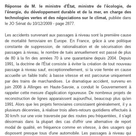
Réponse de M. le ministre d'État, ministre de l'écologie, de
l'énergie, du développement durable et de la mer, en charge des
technologies vertes et des négociations sur le climat,
publiée dans
le JO Sénat du 10/12/2009 - page 2877.
Les accidents survenant aux passages à niveau sont la première cause
de mortalité ferroviaire en Europe. En France, grâce à une politique
constante de suppression, de rationalisation et de sécurisation des
passages à niveau, le nombre de tués annuellement est passé de plus
de 80 à la fin des années 70 à une quarantaine depuis 2004. Depuis
1991, la doctrine de l'État consiste à éviter la création de tout nouveau
passage à niveau sauf, exceptionnellement, si la voie ferrée en cause
accueille un faible trafic à basse vitesse et est parcourue uniquement
par des trains de marchandises. Le dramatique accident, survenu en
juin 2008 à Allinges en Haute-Savoie, a conduit le Gouvernement à
rappeler cette mesure d'application rigoureuse. De nombreux projets de
reconstruction de lignes apparaissent aujourd'hui, beaucoup plus qu'en
1991. Alors que les projets ferroviaires consistaient généralement, il y a
plusieurs décennies, à réaliser trois allers-retours quotidiens effectués à
30 km/h sur une voie traversée par des routes peu fréquentées, il s'agit
désormais dans la plupart des cas d'offrir une alternative de report
modal de qualité, en fréquence comme en vitesse, à des usagers qui
disposent presque tous d'une automobile. Les passages à niveau qui