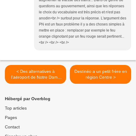
augmenter la vitesse des trains... Dans ce genre de
questions au gouvernement, ainsi que les réponses
le choix du vocabulaire est très précis et n'est pas
anodin<br /> surtout pour la réponse. L'argument des
PN est un faux problème il y a des choses simples à
mettre en place : remplacer par exemple le feu
orange clignotant par un feu rouge serait pertinent...
<br /> <br /> <br />
< Des alternatives à
Destinéo a un petit frère en
l’aéroport de Notre Dame
région Centre >
des Landes (2)
Hébergé par Overblog
Top articles
Pages
Contact