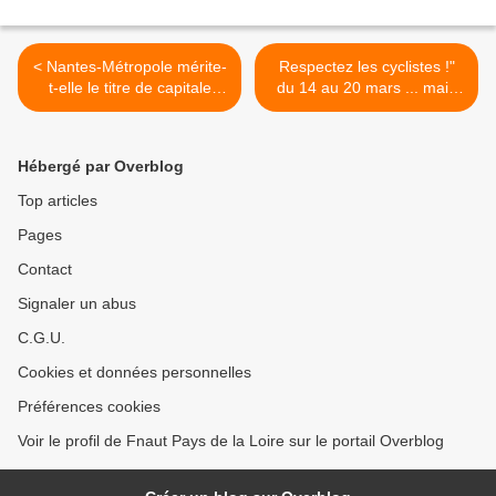
< Nantes-Métropole mérite-
Respectez les cyclistes !"
t-elle le titre de capitale
du 14 au 20 mars ... mais
verte de l'Europe pour 2013
aussi toute l'année ! >
(2)?
Hébergé par Overblog
Top articles
Pages
Contact
Signaler un abus
C.G.U.
Cookies et données personnelles
Préférences cookies
Voir le profil de Fnaut Pays de la Loire sur le portail Overblog