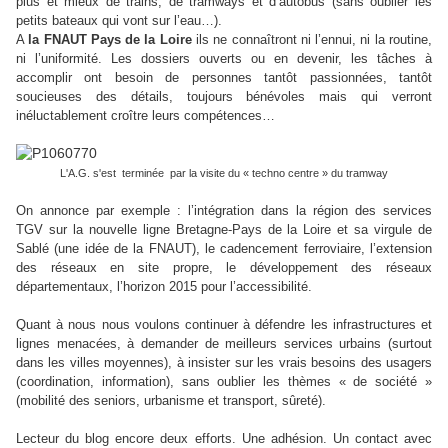
plus et mieux de trains, de tramways et d’autobus (sans oublier les
petits bateaux qui vont sur l’eau…).
A
la FNAUT Pays de la Loire
ils ne connaîtront ni l’ennui, ni la routine,
ni l’uniformité. Les dossiers ouverts ou en devenir, les tâches à
accomplir ont besoin de personnes tantôt passionnées, tantôt
soucieuses des détails, toujours bénévoles mais qui verront
inéluctablement croître leurs compétences…
L'A.G. s'est terminée par la visite du « techno centre » du tramway
On annonce par exemple : l’intégration dans la région des services
TGV sur la nouvelle ligne Bretagne-Pays de la Loire et sa virgule de
Sablé (une idée de la FNAUT), le cadencement ferroviaire, l’extension
des réseaux en site propre, le développement des réseaux
départementaux, l’horizon 2015 pour l’accessibilité.
Quant à nous nous voulons continuer à défendre les infrastructures et
lignes menacées, à demander de meilleurs services urbains (surtout
dans les villes moyennes), à insister sur les vrais besoins des usagers
(coordination, information), sans oublier les thèmes « de société »
(mobilité des seniors, urbanisme et transport, sûreté).
Lecteur du blog encore deux efforts. Une adhésion. Un contact avec