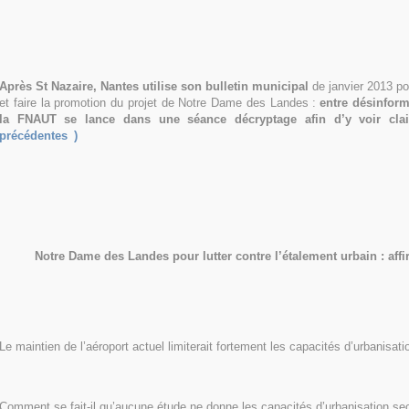
Après St Nazaire, Nantes utilise son bulletin municipal
de janvier 2013 po
et faire la promotion du projet de Notre Dame des Landes :
entre désinform
la FNAUT se lance dans une séance décryptage afin d’y voir clair
précédentes
)
Notre Dame des Landes pour lutter contre l’étalement urbain : affi
Le maintien de l’aéroport actuel limiterait fortement les capacités d’urbanisati
Comment se fait-il qu’aucune étude ne donne les capacités d’urbanisation sec