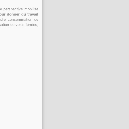
te perspective mobilise
our donner du travail
indre consommation de
ation de voies ferrées,