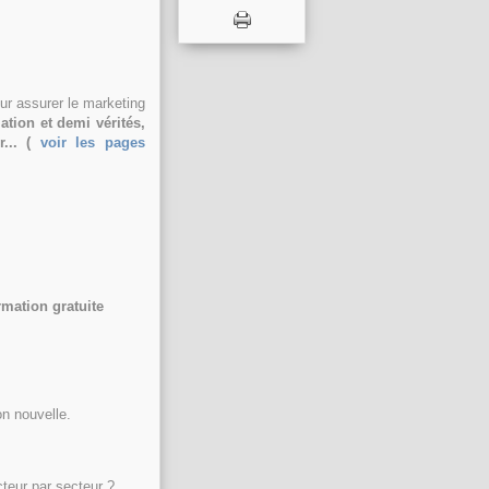
ur assurer le marketing
ation et demi vérités,
...
(
voir les pages
rmation gratuite
on nouvelle.
teur par secteur ?