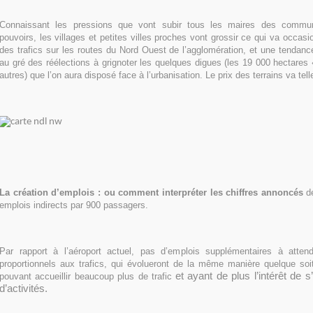
Connaissant les pressions que vont subir tous les maires des commun
pouvoirs, les villages et petites villes proches vont grossir ce qui va occasi
des trafics sur les routes du Nord Ouest de l’agglomération, et une tendan
au gré des réélections à grignoter les quelques digues (les 19 000 hectares 
autres) que l’on aura disposé face à l’urbanisation. Le prix des terrains va te
La création d’emplois : ou comment interpréter les chiffres annoncés
d
emplois indirects par 900 passagers.
Par rapport à l’aéroport actuel, pas d’emplois supplémentaires à atten
proportionnels aux trafics, qui évolueront de la même manière quelque soit 
et ayant de plus l’intérêt de
pouvant accueillir beaucoup plus de trafic
d’activités.