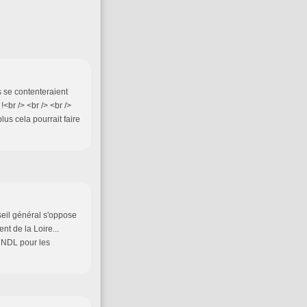
s se contenteraient
<br /> <br /> <br />
us cela pourrait faire
nseil général s'oppose
t de la Loire...
e NDL pour les