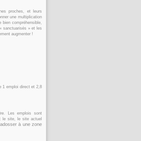
es proches, et leurs
onner une multiplication
ce bien compréhensible,
« sanctuarisés » et les
llement augmenter !
e 1 emploi direct et 2,8
dre. Les emplois sont
le site, le site actuel
 s’adosser à une zone