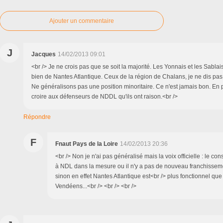
Ajouter un commentaire
J
Jacques
14/02/2013 09:01
<br /> Je ne crois pas que se soit la majorité. Les Yonnais et les Sablai
bien de Nantes Atlantique. Ceux de la région de Chalans, je ne dis pas !
Ne généralisons pas une position minoritaire. Ce n'est jamais bon. En pl
croire aux défenseurs de NDDL qu'ils ont raison.<br />
Répondre
F
Fnaut Pays de la Loire
14/02/2013 20:36
<br /> Non je n'ai pas généralisé mais la voix officielle : le co
à NDL dans la mesure ou il n'y a pas de nouveau franchissemen
sinon en effet Nantes Atlantique est<br /> plus fonctionnel qu
Vendéens...<br /> <br /> <br />