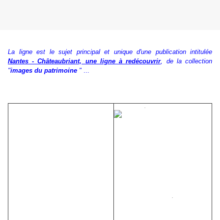
La ligne est le sujet principal et unique d'une publication intitulée
,
Nantes - Châteaubriant, une ligne à redécouvrir
de la collection
"
images du patrimoine
"
...
Nouveauté -
.
Editions 303
Nantes-Châteaubriant
Une ligne à
redécouvrir
Collection "Images du
.
Patrimoine"
Numéro 284