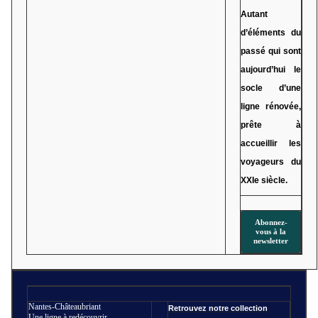
Autant
d’éléments du
passé qui sont
aujourd’hui le
socle d’une
ligne rénovée,
prête à
accueillir les
voyageurs du
XXIe siècle.
Abonnez-
vous à la
newsletter
Nantes-Châteaubriant
Retrouvez notre collection
Une ligne à redécouvrir