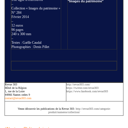
"Images du patrimoine"
–
Collection « Images du patrimoine »
N° 284
Février 2014
–
12 euros
96 pages
240 x 300 mm
–
Textes : Gaëlle Caudal
Photographies : Denis Pillet
Revue 303
http://revue303.com/
Hôtel de la Région
https://twitter.com/revue303
1, rue de la Loire
https://www.facebook.com/revue303
44966 Nantes cedex 9
contact@revue303.com
Venez découvrir les publications de la Revue 303:
http://revue303.com/categorie-
produit/numeros/collection/