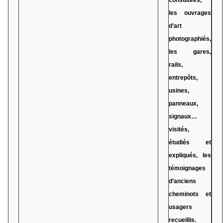
consultées,
les ouvrages
d’art
photographiés,
les gares,
rails,
entrepôts,
usines,
panneaux,
signaux…
visités,
étudiés et
expliqués, les
témoignages
d’anciens
cheminots et
usagers
recueillis.