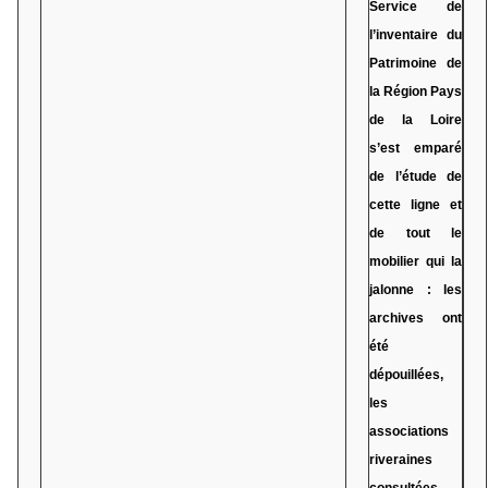
Service de
l’inventaire du
Patrimoine de
la Région Pays
de la Loire
s’est emparé
de l’étude de
cette ligne et
de tout le
mobilier qui la
jalonne : les
archives ont
été
dépouillées,
les
associations
riveraines