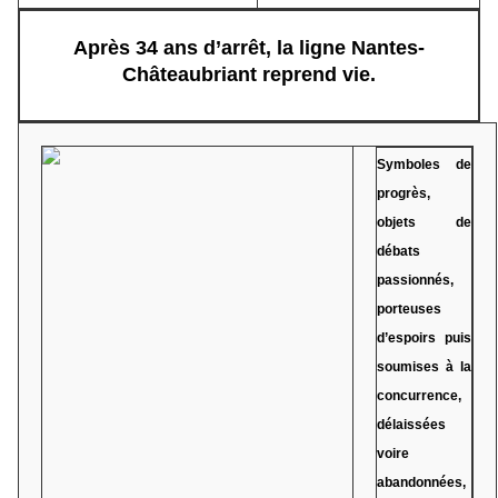
Après 34 ans d’arrêt, la ligne Nantes-
Châteaubriant reprend vie.
Symboles de
progrès,
objets de
débats
passionnés,
porteuses
d’espoirs puis
soumises à la
concurrence,
délaissées
voire
abandonnées,