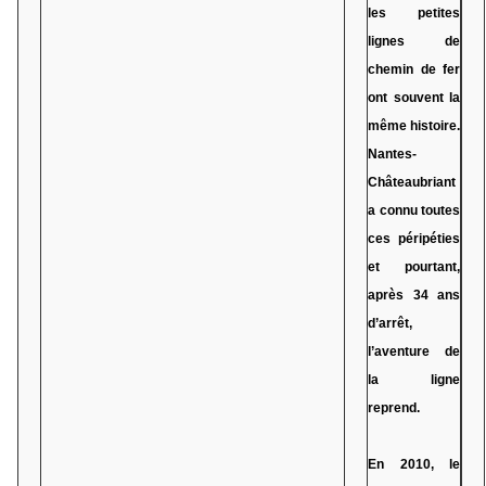
les petites
lignes de
chemin de fer
ont souvent la
même histoire.
Nantes-
Châteaubriant
a connu toutes
ces péripéties
et pourtant,
après 34 ans
d’arrêt,
l’aventure de
la ligne
reprend.
En 2010, le