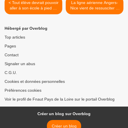
< Tout élève devrait pouvoir
La ligne aérienne Angers-
aller à son école à pied ou
Nice vient de ressusciter ...
à vélo en toute sécurité
>
Hébergé par Overblog
Top articles
Pages
Contact
Signaler un abus
C.G.U.
Cookies et données personnelles
Préférences cookies
Voir le profil de Fnaut Pays de la Loire sur le portail Overblog
Créer un blog sur Overblog
Créer un blog