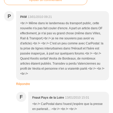
Ajouter un commentaire
P
PAM
13/01/2010 09:21
<br /> Même dans le landerneau du transport public, cette
nouvelle n'a pas fait couler d'encre. A part un article dans OF
effectivment, je n'ai pas vu grand chose (même dans Villes,
Rail & Transport,<br /> je ne me souviens pas avoir vu
d'article).<br /> <br /> C'est un peu comme avec CarPostal: la
la prise de lignes interurbaines dans l'Hérault et l'Isère est
passée inaperçue, à part sur quelquers forums.<br /> <br />
Quand Keolis sortait Veolia de Bordeaux, de nombreux
articles étaient publiés. Transdev a perdu Valenciennes au
profit de Veolia et personne n'en a vraiemtn parlé.<br /> <br />
<br />
Répondre
F
Fnaut Pays de la Loire
13/01/2010 15:01
<br /> CarPostal dans l'ouest j'espère que la presse
en parlerait... -<br /> <br /> <br />