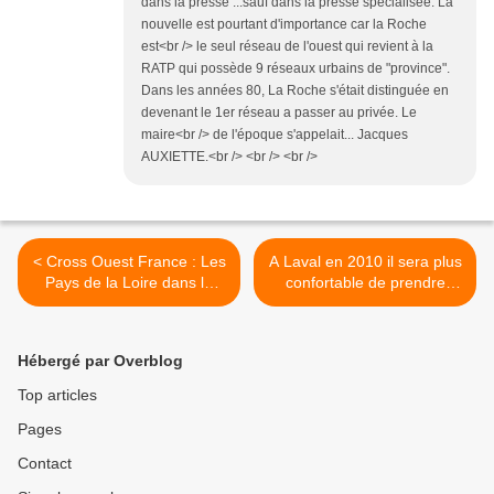
dans la presse ...sauf dans la presse spécialisée. La
nouvelle est pourtant d'importance car la Roche
est<br /> le seul réseau de l'ouest qui revient à la
RATP qui possède 9 réseaux urbains de "province".
Dans les années 80, La Roche s'était distinguée en
devenant le 1er réseau a passer au privée. Le
maire<br /> de l'époque s'appelait... Jacques
AUXIETTE.<br /> <br /> <br />
< Cross Ouest France : Les
A Laval en 2010 il sera plus
Pays de la Loire dans la
confortable de prendre
course ...
l'avion que l'autocar ! >
Hébergé par Overblog
Top articles
Pages
Contact