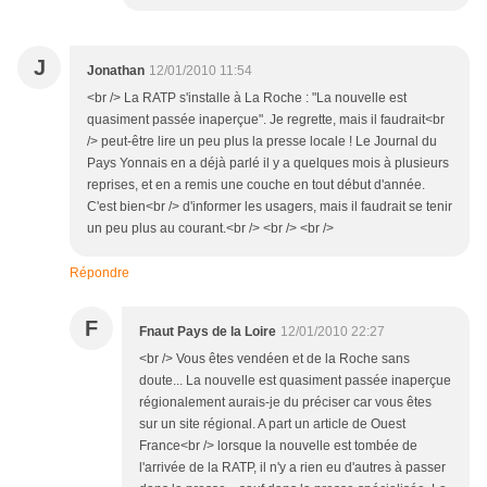
J
Jonathan
12/01/2010 11:54
<br /> La RATP s'installe à La Roche : "La nouvelle est
quasiment passée inaperçue". Je regrette, mais il faudrait<br
/> peut-être lire un peu plus la presse locale ! Le Journal du
Pays Yonnais en a déjà parlé il y a quelques mois à plusieurs
reprises, et en a remis une couche en tout début d'année.
C'est bien<br /> d'informer les usagers, mais il faudrait se tenir
un peu plus au courant.<br /> <br /> <br />
Répondre
F
Fnaut Pays de la Loire
12/01/2010 22:27
<br /> Vous êtes vendéen et de la Roche sans
doute... La nouvelle est quasiment passée inaperçue
régionalement aurais-je du préciser car vous êtes
sur un site régional. A part un article de Ouest
France<br /> lorsque la nouvelle est tombée de
l'arrivée de la RATP, il n'y a rien eu d'autres à passer