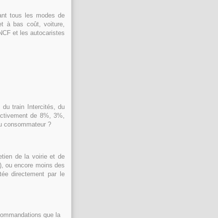
rant tous les modes de
et à bas coût, voiture,
SNCF et les autocaristes
du train Intercités, du
pectivement de 8%, 3%,
 du consommateur ?
tien de la voirie et de
if), ou encore moins des
tée directement par le
ecommandations que la