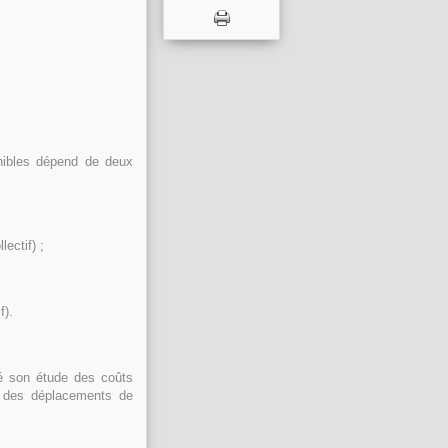
nibles dépend de deux
lectif) ;
f).
é son étude des coûts
rs des déplacements de