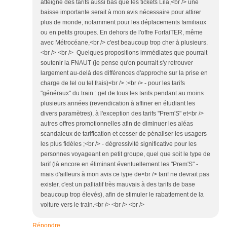
atteigne des tarifs aussi bas que les tickets Lila,<br /> une
baisse importante serait à mon avis nécessaire pour attirer
plus de monde, notamment pour les déplacements familiaux
ou en petits groupes. En dehors de l'offre ForfaiTER, même
avec Métrocéane,<br /> c'est beaucoup trop cher à plusieurs.
<br /> <br /> Quelques propositions immédiates que pourrait
soutenir la FNAUT (je pense qu'on pourrait s'y retrouver
largement au-delà des différences d'approche sur la prise en
charge de tel ou tel frais)<br /> :<br /> - pour les tarifs
"généraux" du train : gel de tous les tarifs pendant au moins
plusieurs années (revendication à affiner en étudiant les
divers paramètres), à l'exception des tarifs "Prem'S" et<br />
autres offres promotionnelles afin de diminuer les aléas
scandaleux de tarification et cesser de pénaliser les usagers
les plus fidèles ;<br /> - dégressivité significative pour les
personnes voyageant en petit groupe, quel que soit le type de
tarif (là encore en éliminant éventuellement les "Prem'S" -
mais d'ailleurs à mon avis ce type de<br /> tarif ne devrait pas
exister, c'est un palliatif très mauvais à des tarifs de base
beaucoup trop élevés), afin de stimuler le rabattement de la
voiture vers le train.<br /> <br /> <br />
Répondre