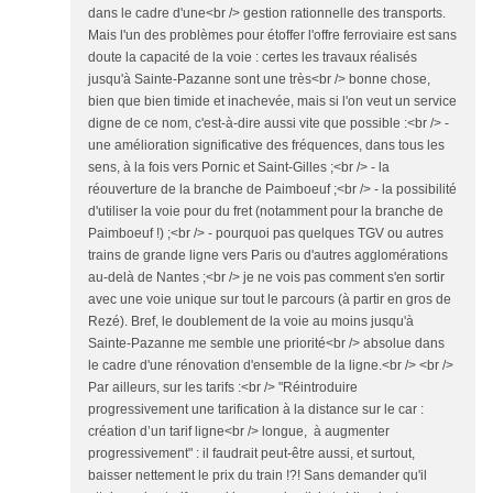
dans le cadre d'une<br /> gestion rationnelle des transports.
Mais l'un des problèmes pour étoffer l'offre ferroviaire est sans
doute la capacité de la voie : certes les travaux réalisés
jusqu'à Sainte-Pazanne sont une très<br /> bonne chose,
bien que bien timide et inachevée, mais si l'on veut un service
digne de ce nom, c'est-à-dire aussi vite que possible :<br /> -
une amélioration significative des fréquences, dans tous les
sens, à la fois vers Pornic et Saint-Gilles ;<br /> - la
réouverture de la branche de Paimboeuf ;<br /> - la possibilité
d'utiliser la voie pour du fret (notamment pour la branche de
Paimboeuf !) ;<br /> - pourquoi pas quelques TGV ou autres
trains de grande ligne vers Paris ou d'autres agglomérations
au-delà de Nantes ;<br /> je ne vois pas comment s'en sortir
avec une voie unique sur tout le parcours (à partir en gros de
Rezé). Bref, le doublement de la voie au moins jusqu'à
Sainte-Pazanne me semble une priorité<br /> absolue dans
le cadre d'une rénovation d'ensemble de la ligne.<br /> <br />
Par ailleurs, sur les tarifs :<br /> "Réintroduire
progressivement une tarification à la distance sur le car :
création d’un tarif ligne<br /> longue, à augmenter
progressivement" : il faudrait peut-être aussi, et surtout,
baisser nettement le prix du train !?! Sans demander qu'il