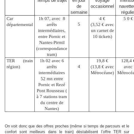
Temps de trajet
en jour
voyage
mensu
de
occasionnel
navette
semaine
régulie
Car
1h 07, avec 8
4 €
5 0 €
5
départemental
arrêts
(3,52 € avec
intermédiaires,
un carnet de
entre Pornic et
10 tickets)
Nantes-Pirmil
(correspondance
tram)
TER (train
1h 02 avec 6
19,8 €
128,4 
4
région)
arrêts
(13,8 € avec
avec
intermédiaires
Métrocéane)
Métrocé
52 mn entre
Pornic et Rezé
Pont Rousseau (
à 7 stations tram
du centre de
Nantes)
On voit donc que des offres proches (même si temps de parcours et le
confort sont meilleurs dans le train) déstabilisent l’offre TER sur