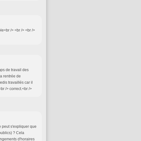
le<br /> <br /> <br />
mps de travail des
la rentrée de
s travaillés car il
r /> correct.<br />
ne peut s'expliquer que
ublics) ? Cela
angements d'horaires