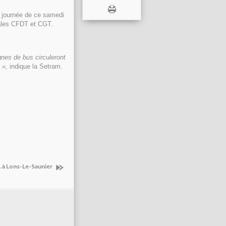
a journée de ce samedi
cales CFDT et CGT.
gnes de bus circuleront
 »,
indique la Setram.
..à Lons-Le-Saunier