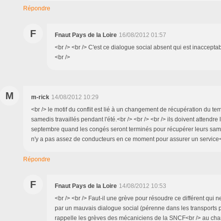
Répondre
F
Fnaut Pays de la Loire
16/08/2012 01:57
<br /> <br /> C'est ce dialogue social absent qui est inacceptab
<br />
M
m-rick
14/08/2012 10:29
<br /> le motif du conflit est lié à un changement de récupération du te
samedis travaillés pendant l'été.<br /> <br /> <br /> ils doivent attendre 
septembre quand les congés seront terminés pour récupérer leurs samedi
n'y a pas assez de conducteurs en ce moment pour assurer un service<b
Répondre
F
Fnaut Pays de la Loire
14/08/2012 10:53
<br /> <br /> Faut-il une grève pour résoudre ce différent qui 
par un mauvais dialogue social (pérenne dans les transports p
rappelle les grèves des mécaniciens de la SNCF<br /> au ch