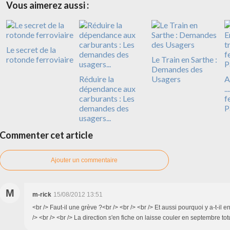
Vous aimerez aussi :
Le secret de la
rotonde ferroviaire
Le Train en Sarthe :
Demandes des
Réduire la
Usagers
A
dépendance aux
..
carburants : Les
f
demandes des
P
usagers...
Commenter cet article
Ajouter un commentaire
M
m-rick
15/08/2012 13:51
<br /> Faut-il une grève ?<br /> <br /> <br /> Et aussi pourquoi y a-t-il
/> <br /> <br /> La direction s'en fiche on laisse couler en septembre to