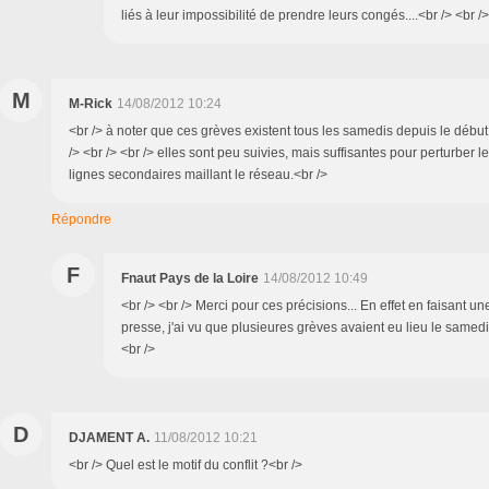
liés à leur impossibilité de prendre leurs congés....<br /> <br />
M
M-Rick
14/08/2012 10:24
<br /> à noter que ces grèves existent tous les samedis depuis le début
/> <br /> <br /> elles sont peu suivies, mais suffisantes pour perturber l
lignes secondaires maillant le réseau.<br />
Répondre
F
Fnaut Pays de la Loire
14/08/2012 10:49
<br /> <br /> Merci pour ces précisions... En effet en faisant u
presse, j'ai vu que plusieures grèves avaient eu lieu le samedi..
<br />
D
DJAMENT A.
11/08/2012 10:21
<br /> Quel est le motif du conflit ?<br />