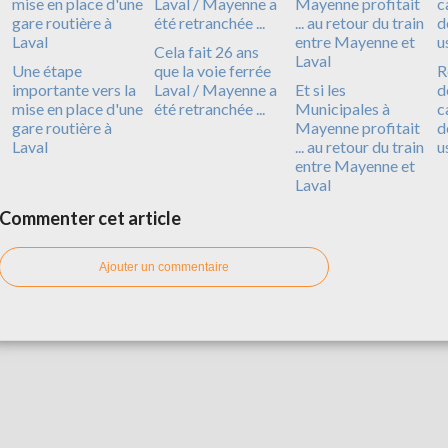
Cela fait 26 ans
Une étape
que la voie ferrée
R
importante vers la
Laval / Mayenne a
Et si les
d
mise en place d'une
été retranchée ...
Municipales à
c
gare routière à
Mayenne profitait
d
Laval
... au retour du train
u
entre Mayenne et
Laval
Commenter cet article
Ajouter un commentaire