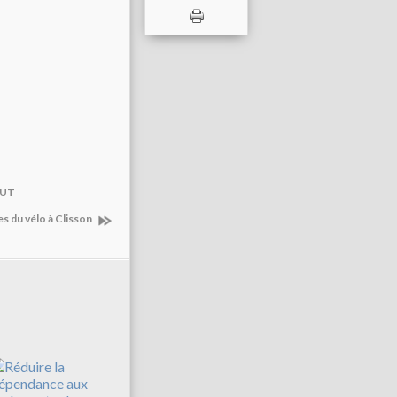
AUT
tes du vélo à Clisson