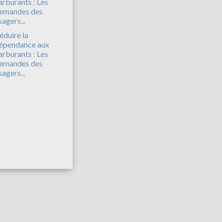
éduire la
épendance aux
arburants : Les
emandes des
sagers...