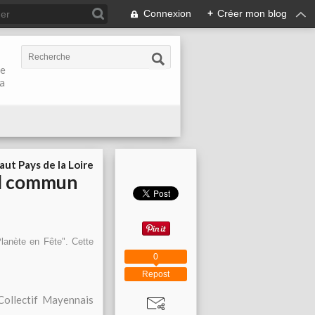
Connexion
+
Créer mon blog
de
la
aut Pays de la Loire
nd commun
lanète en Fête". Cette
0
Repost
Collectif Mayennais