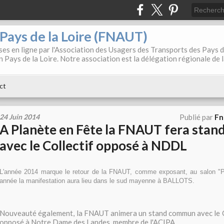
. Pays de la Loire (FNAUT)
es en ligne par l'Association des Usagers des Transports des Pays 
 Pays de la Loire. Notre association est la délégation régionale de 
ct
24 Juin 2014
Publié par
Fn
A Planète en Fête la FNAUT fera sta
avec le Collectif opposé à NDDL
L'année 2014 marque le retour de la FNAUT, comme exposant, au salon "P
année la manifestation aura lieu dans le sud mayenne à BALLOTS.
Nouveauté également, la FNAUT animera un stand commun avec le 
opposé à Notre Dame des Landes, membre de l'ACIPA...