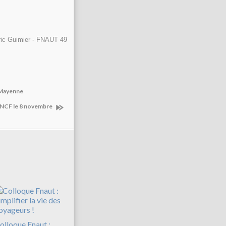
ric Guimier - FNAUT 49
 Mayenne
NCF le 8 novembre
olloque Fnaut :