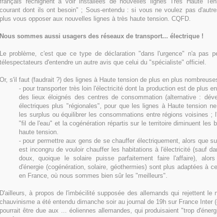
français rechignent à voir installées de nouvelles lignes Très Haute Ten
courant dont ils ont besoin" ; Sous-entendu : si vous ne voulez pas d'autr
plus vous opposer aux nouvelles lignes à très haute tension. CQFD.
Nous sommes aussi usagers des réseaux de transport... électrique !
Le problème, c'est que ce type de déclaration "dans l'urgence" n'a pas p
télespectateurs d'entendre un autre avis que celui du "spécialiste" officiel.
Or, s'il faut (faudrait ?) des lignes à Haute tension de plus en plus nombreuses
- pour transporter très loin l'électricité dont la production est de plus
des lieux éloignés des centres de consommation (alternative : déve
électriques plus "régionales", pour que les lignes à Haute tension ne
les surplus ou équilibrer les consommations entre régions voisines ; l'
"fil de l'eau" et la cogénération répartis sur le territoire diminuent les
haute tension.
- pour permettre aux gens de se chauffer électriquement, alors que sur
est incongru de vouloir chauffer les habitations à l'électricité (sauf d
doux, quoique le solaire puisse parfaitement faire l'affaire), alor
d'énergie (cogénération, solaire, géothermies) sont plus adaptées à ce
en France, où nous sommes bien sûr les "meilleurs".
D'ailleurs, à propos de l'imbécilité supposée des allemands qui rejettent le 
chauvinisme a été entendu dimanche soir au journal de 19h sur France Inter (e
pourrait être due aux ... éoliennes allemandes, qui produisaient "trop d'énergi