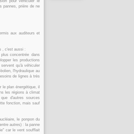
sion pour véhiculer le
es pannes, prière de ne
ermis aux auditeurs et
 , c'est aussi :
 en plus concentrée dans
lopper les productions
 servent qu'à véhiculer
éolien, l'hydraulique au
 besoins de lignes à très
 le plan énergétique, il
ans les régions à climat
s que d'autres sources
tte fonction, mais sauf
nucléaire, le ponpon du
ntre autres) : la panne
e" car le vent soufflait