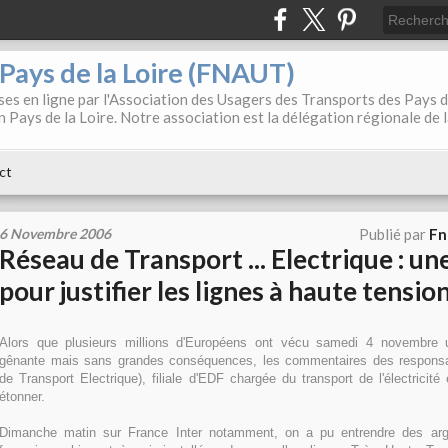
. Pays de la Loire (FNAUT)
es en ligne par l'Association des Usagers des Transports des Pays 
 Pays de la Loire. Notre association est la délégation régionale de 
ct
6 Novembre 2006
Publié par
Fn
Réseau de Transport ... Electrique : u
pour justifier les lignes à haute tension
Alors que plusieurs millions d'Européens ont vécu samedi 4 novembre
gênante mais sans grandes conséquences, les commentaires des respon
de Transport Electrique), filiale d'EDF chargée du transport de l'électricit
étonner.
Dimanche matin sur France Inter notamment, on a pu entrendre des ar