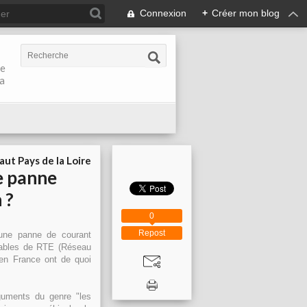
Connexion
+
Créer mon blog
de
la
aut Pays de la Loire
ne panne
 ?
0
Repost
 une panne de courant
sables de RTE (Réseau
é en France ont de quoi
guments du genre "les