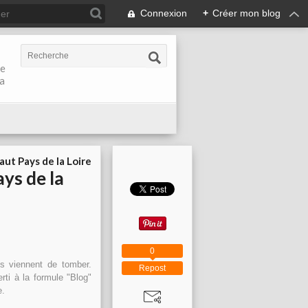
Connexion
+
Créer mon blog
de
la
aut Pays de la Loire
ys de la
0
es viennent de tomber.
Repost
rti à la formule "Blog"
e.