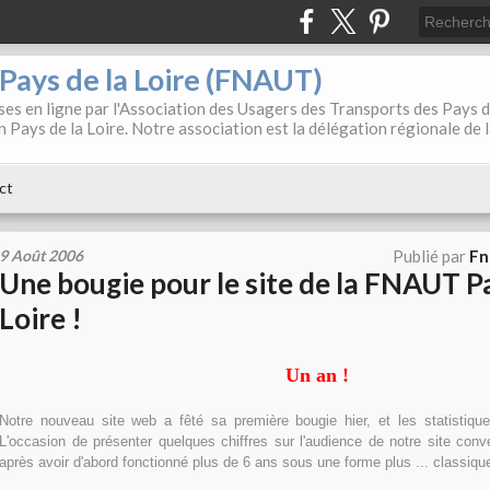
. Pays de la Loire (FNAUT)
es en ligne par l'Association des Usagers des Transports des Pays 
 Pays de la Loire. Notre association est la délégation régionale de 
ct
9 Août 2006
Publié par
Fn
Une bougie pour le site de la FNAUT Pa
Loire !
Un an !
Notre nouveau site web a fêté sa première bougie hier, et les statistiqu
L'occasion de présenter quelques chiffres sur l'audience de notre site conve
après avoir d'abord fonctionné plus de 6 ans sous une forme plus ... classiqu