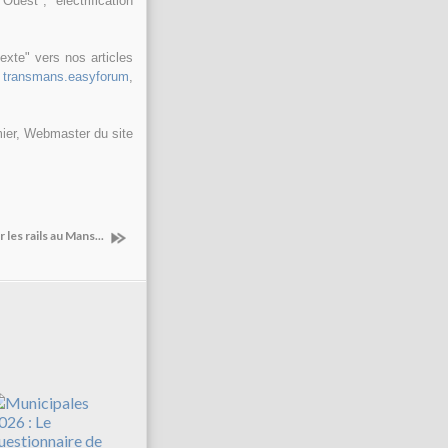
uest", "électrification
exte" vers nos articles
,
transmans.easyforum
,
ier, Webmaster du site
les rails au Mans...