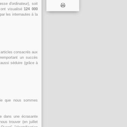
se d'ordinateur), soit
 ont visualisé
124 000
par les internautes à la
s articles consacrés aux
 remportant un succès
aussi séduire (grâce à
nifie que nous sommes
le dans une écrasante
us trouver (en juillet