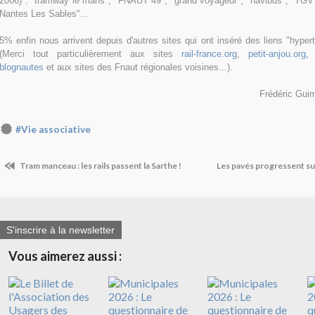
2006) : "tramway le mans", "FNAUT 49", "grand voyageur", "navibus", "TGV O
Nantes Les Sables"...
5% enfin nous arrivent depuis d'autres sites qui ont inséré des liens "hypert
(Merci tout particulièrement aux sites
rail-france.org
,
petit-anjou.org
blognautes
et aux sites des Fnaut régionales voisines...).
Frédéric Guim
#Vie associative
Tram manceau : les rails passent la Sarthe !
Les pavés progressent sur 
S'inscrire à la newsletter
Vous aimerez aussi :