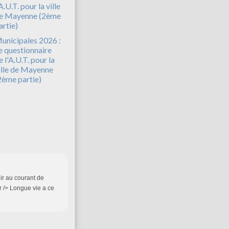
unicipales 2026 :
e questionnaire
e l'A.U.T. pour la
ille de Mayenne
2ème partie)
ir au courant de
br /> Longue vie a ce