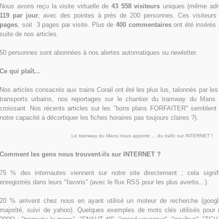
Nous avons reçu la visite virtuelle de
43 558 visiteurs
uniques (même adres
119 par jour
, avec des pointes à près de 200 personnes. Ces visiteurs
pages
, soit 3 pages par visite. Plus de
400 commentaires
ont été insérés 
suite de nos articles.
50 personnes sont abonnées à nos alertes automatiques ou newletter.
Ce qui plaît...
Nos articles consacrés aux trains Corail ont été les plus lus, talonnés par le
transports urbains, nos reportages sur le chantier du tramway du Mans
croissant. Nos récents articles sur les "bons plans FORFAITER" semblent 
notre capacité à décortiquer les fiches horaires pas toujours claires ?).
Le tramway du Mans nous apporte ... du trafic sur INTERNET !
Comment les gens nous trouvent-ils sur INTERNET ?
75 % des internautes viennent sur notre site directement ; cela sig
enregistrés dans leurs "favoris" (avec le flux RSS pour les plus avertis...).
20 % arrivent chez nous en ayant utilisé un moteur de recherche (goog
majorité, suivi de yahoo). Quelques exemples de mots clés utilisés pour no