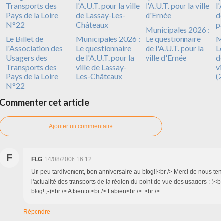
Municipales 2026 :
Le Billet de
Municipales 2026 :
Le questionnaire
M
l'Association des
Le questionnaire
de l'A.U.T. pour la
L
Usagers des
de l'A.U.T. pour la
ville d'Ernée
d
Transports des
ville de Lassay-
v
Pays de la Loire
Les-Châteaux
(
N°22
Commenter cet article
Ajouter un commentaire
F
FLG
14/08/2006 16:12
Un peu tardivement, bon anniversaire au blog!!<br /> Merci de nous ten
l'actualité des transports de la région du point de vue des usagers :-)<
blog! ;-)<br /> A bientot<br /> Fabien<br /> <br />
Répondre