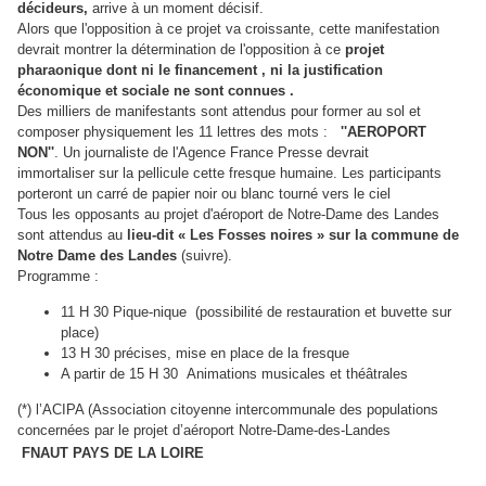
décideurs,
arrive à un moment décisif.
Alors que l'opposition à ce projet va croissante, cette manifestation
devrait montrer la détermination de l'opposition à ce
projet
pharaonique dont ni le financement , ni la justification
économique et sociale ne sont connues .
Des milliers de manifestants sont attendus pour former au sol et
composer physiquement les 11 lettres des mots :
''AEROPORT
NON''
. Un journaliste de l'Agence France Presse devrait
immortaliser sur la pellicule cette fresque humaine. Les participants
porteront un carré de papier noir ou blanc tourné vers le ciel
Tous les opposants au projet d'aéroport de Notre-Dame des Landes
sont attendus au
lieu-dit « Les Fosses noires » sur la commune de
Notre Dame des Landes
(suivre).
Programme :
11 H 30 Pique-nique (possibilité de restauration et buvette sur
place)
13 H 30 précises, mise en place de la fresque
A partir de 15 H 30 Animations musicales et théâtrales
(*) l’ACIPA (Association citoyenne intercommunale des populations
concernées par le projet d’aéroport Notre-Dame-des-Landes
FNAUT PAYS DE LA LOIRE