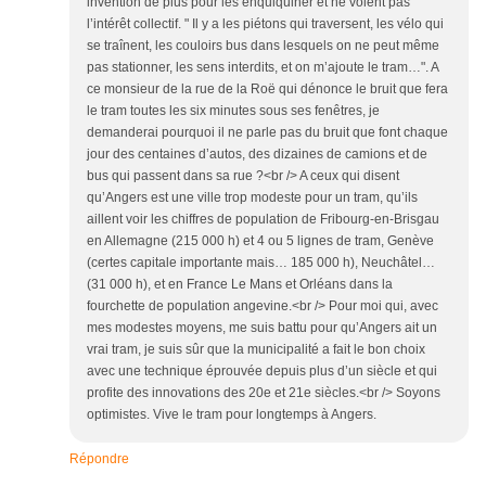
invention de plus pour les enquiquiner et ne voient pas
l’intérêt collectif. " Il y a les piétons qui traversent, les vélo qui
se traînent, les couloirs bus dans lesquels on ne peut même
pas stationner, les sens interdits, et on m’ajoute le tram…". A
ce monsieur de la rue de la Roë qui dénonce le bruit que fera
le tram toutes les six minutes sous ses fenêtres, je
demanderai pourquoi il ne parle pas du bruit que font chaque
jour des centaines d’autos, des dizaines de camions et de
bus qui passent dans sa rue ?<br /> A ceux qui disent
qu’Angers est une ville trop modeste pour un tram, qu’ils
aillent voir les chiffres de population de Fribourg-en-Brisgau
en Allemagne (215 000 h) et 4 ou 5 lignes de tram, Genève
(certes capitale importante mais… 185 000 h), Neuchâtel…
(31 000 h), et en France Le Mans et Orléans dans la
fourchette de population angevine.<br /> Pour moi qui, avec
mes modestes moyens, me suis battu pour qu’Angers ait un
vrai tram, je suis sûr que la municipalité a fait le bon choix
avec une technique éprouvée depuis plus d’un siècle et qui
profite des innovations des 20e et 21e siècles.<br /> Soyons
optimistes. Vive le tram pour longtemps à Angers.
Répondre