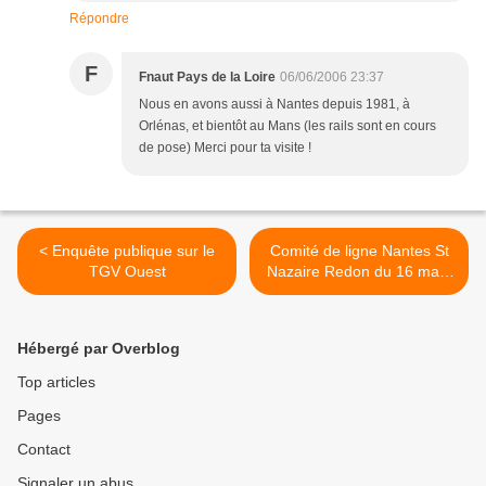
Répondre
F
Fnaut Pays de la Loire
06/06/2006 23:37
Nous en avons aussi à Nantes depuis 1981, à
Orlénas, et bientôt au Mans (les rails sont en cours
de pose) Merci pour ta visite !
< Enquête publique sur le
Comité de ligne Nantes St
TGV Ouest
Nazaire Redon du 16 mai :
premier bilan et réactions à
Couëron >
Hébergé par Overblog
Top articles
Pages
Contact
Signaler un abus