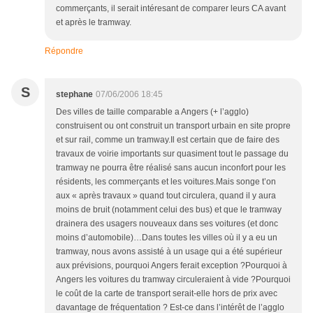
commerçants, il serait intéresant de comparer leurs CA avant
et après le tramway.
Répondre
S
stephane
07/06/2006 18:45
Des villes de taille comparable a Angers (+ l’agglo)
construisent ou ont construit un transport urbain en site propre
et sur rail, comme un tramway.Il est certain que de faire des
travaux de voirie importants sur quasiment tout le passage du
tramway ne pourra être réalisé sans aucun inconfort pour les
résidents, les commerçants et les voitures.Mais songe t’on
aux « après travaux » quand tout circulera, quand il y aura
moins de bruit (notamment celui des bus) et que le tramway
drainera des usagers nouveaux dans ses voitures (et donc
moins d’automobile)…Dans toutes les villes où il y a eu un
tramway, nous avons assisté à un usage qui a été supérieur
aux prévisions, pourquoi Angers ferait exception ?Pourquoi à
Angers les voitures du tramway circuleraient à vide ?Pourquoi
le coût de la carte de transport serait-elle hors de prix avec
davantage de fréquentation ? Est-ce dans l’intérêt de l’agglo