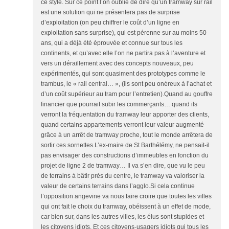
ce style. Sur ce point l’on oublie de dire qu’un tramway sur rail
est une solution qui ne présentera pas de surprise
d’exploitation (on peu chiffrer le coût d’un ligne en
exploitation sans surprise), qui est pérenne sur au moins 50
ans, qui a déjà été éprouvée et connue sur tous les
continents, et qu’avec elle l’on ne partira pas à l’aventure et
vers un déraillement avec des concepts nouveaux, peu
expérimentés, qui sont quasiment des prototypes comme le
trambus, le « rail central… », (ils sont peu onéreux à l’achat et
d’un coût supérieur au tram pour l’entretien).Quand au gouffre
financier que pourrait subir les commerçants… quand ils
verront la fréquentation du tramway leur apporter des clients,
quand certains appartements verront leur valeur augmenté
grâce à un arrêt de tramway proche, tout le monde arrêtera de
sortir ces sornettes.L’ex-maire de St Barthélémy, ne pensait-il
pas envisager des constructions d’immeubles en fonction du
projet de ligne 2 de tramway… Il va s’en dire, que vu le peu
de terrains à bâtir près du centre, le tramway va valoriser la
valeur de certains terrains dans l’agglo.Si cela continue
l’opposition angevine va nous faire croire que toutes les villes
qui ont fait le choix du tramway, obéissent à un effet de mode,
car bien sur, dans les autres villes, les élus sont stupides et
les citoyens idiots. Et ces citoyens-usagers idiots qui tous les