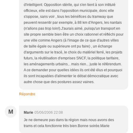
d'intelligent. Opposition stérile, qui s'en tient à son intitulé
officieux, elle est dans l'opposition municipale, donc elle
s'oppose, sans voir , tous les bénéfices du tramway que
peuvent ressentir par exemple, à 88 km d'Angers, les nantais
(n'allons pas trop loin!).J'aurais aimé, puisqu'un transport en
site propre semble bien être un choix rationnel et réfléchi pour
une ville comme Angers (à l'image de ce que d'autres villes
de taille égale ou supérieure ont pu faire) , un échange
d'arguments sur le tracé, le choix du matériel ferré, les projets
futurs, la réutilisation d'emprises SNCF, la politique tarifaire,
les aménagements urbains... mais rien... juste le référendum.
A ce demander pour quelles idées ils ont été élus et pourquoi
ils sont incapables d'alimenter le débat démocratique avec
autre chose que des postures assez vaines.
Répondre
M
Marie
05/06/2006 22:08
Je ne demeure pas dans ta région mais nous avons des
trams et cela fonctionne très bien.Bonne soirée.Marie