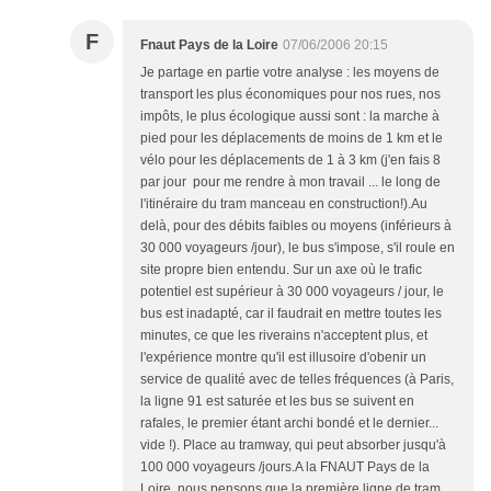
F
Fnaut Pays de la Loire
07/06/2006 20:15
Je partage en partie votre analyse : les moyens de
transport les plus économiques pour nos rues, nos
impôts, le plus écologique aussi sont : la marche à
pied pour les déplacements de moins de 1 km et le
vélo pour les déplacements de 1 à 3 km (j'en fais 8
par jour pour me rendre à mon travail ... le long de
l'itinéraire du tram manceau en construction!).Au
delà, pour des débits faibles ou moyens (inférieurs à
30 000 voyageurs /jour), le bus s'impose, s'il roule en
site propre bien entendu. Sur un axe où le trafic
potentiel est supérieur à 30 000 voyageurs / jour, le
bus est inadapté, car il faudrait en mettre toutes les
minutes, ce que les riverains n'acceptent plus, et
l'expérience montre qu'il est illusoire d'obenir un
service de qualité avec de telles fréquences (à Paris,
la ligne 91 est saturée et les bus se suivent en
rafales, le premier étant archi bondé et le dernier...
vide !). Place au tramway, qui peut absorber jusqu'à
100 000 voyageurs /jours.A la FNAUT Pays de la
Loire, nous pensons que la première ligne de tram