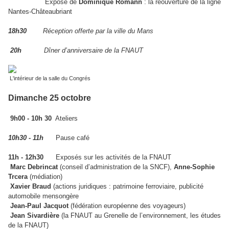
Exposé de
Dominique Romann
: la réouverture de la ligne
Nantes-Châteaubriant
18h30
Réception offerte par la ville du Mans
20h
Dîner d’anniversaire de la FNAUT
L'intérieur de la salle du Congrés
Dimanche 25 octobre
9h00 - 10h 30
Ateliers
10h30 - 11h
Pause café
11h - 12h30
Exposés sur les activités de la FNAUT
Marc Debrincat
(conseil d’administration de la SNCF),
Anne-Sophie
Trcera
(médiation)
Xavier Braud
(actions juridiques : patrimoine ferroviaire, publicité
automobile mensongère
Jean-Paul Jacquot
(fédération européenne des voyageurs)
Jean Sivardière
(la FNAUT au Grenelle de l’environnement, les études
de la FNAUT)